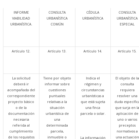
INFORME
CONSULTA
CÉDULA
CONSULTA
VIABILIDAD
URBANÍSTICA
URBANÍSTICA
URBANÍSTICA
URBANÍSTICA.
COMÚN
ESPECIAL
Artículo 12.
Artículo 13.
Artículo 14.
Artículo 15.
La solicitud
Tiene por objeto
Indica el
El objeto de l
deberá ir
informar sobre
régimen y
consulta
acompañada del
cuestiones
circunstancias
requiera
correspondiente
puntuales
urbanísticas a
resolver una
proyecto básico
relativas a la
que está sujeta
duda específic
o de la
situación
una finca
que surja en l
documentación
urbanística de
parcela o solar.
aplicación de
necesaria
una
uno o varios
referida al
determinada
preceptos
cumplimiento
parcela,
normativos a
de los requisitos
inmueble o
una actuación
La información