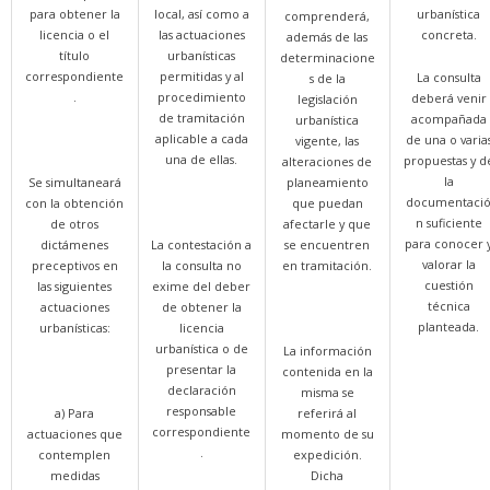
para obtener la
local, así como a
urbanística
comprenderá,
licencia o el
las actuaciones
concreta.
además de las
título
urbanísticas
determinacione
correspondiente
permitidas y al
La consulta
s de la
.
procedimiento
deberá venir
legislación
de tramitación
acompañada
urbanística
aplicable a cada
de una o varia
vigente, las
una de ellas.
propuestas y d
alteraciones de
la
Se simultaneará
planeamiento
documentaci
con la obtención
que puedan
n suficiente
de otros
afectarle y que
para conocer 
dictámenes
La contestación a
se encuentren
valorar la
preceptivos en
la consulta no
en tramitación.
cuestión
las siguientes
exime del deber
técnica
actuaciones
de obtener la
planteada.
urbanísticas:
licencia
urbanística o de
La información
presentar la
contenida en la
declaración
misma se
responsable
a) Para
referirá al
correspondiente
actuaciones que
momento de su
.
contemplen
expedición.
medidas
Dicha