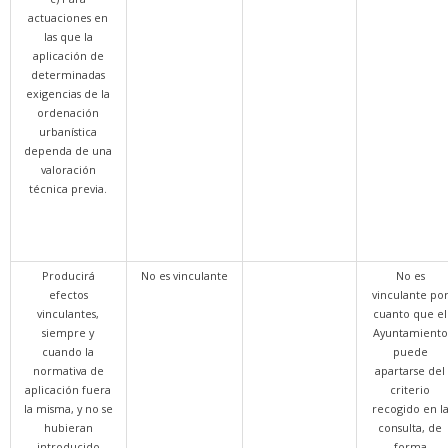
actuaciones en
las que la
aplicación de
determinadas
exigencias de la
ordenación
urbanística
dependa de una
valoración
técnica previa.
Producirá
No es vinculante
No es
efectos
vinculante po
vinculantes,
cuanto que el
siempre y
Ayuntamiento
cuando la
puede
normativa de
apartarse del
aplicación fuera
criterio
la misma, y no se
recogido en l
hubieran
consulta, de
introducido
forma