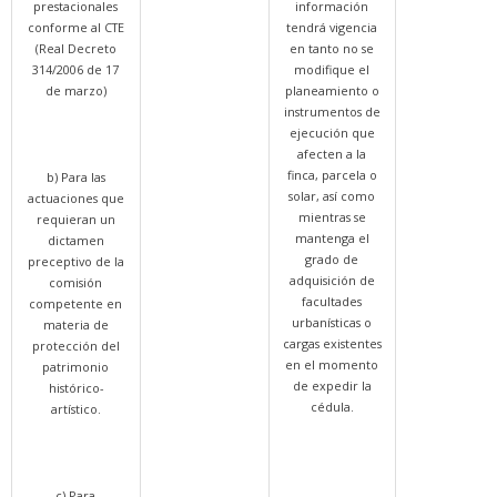
prestacionales
información
conforme al CTE
tendrá vigencia
(Real Decreto
en tanto no se
314/2006 de 17
modifique el
de marzo)
planeamiento o
instrumentos de
ejecución que
afecten a la
finca, parcela o
b) Para las
solar, así como
actuaciones que
mientras se
requieran un
mantenga el
dictamen
grado de
preceptivo de la
adquisición de
comisión
facultades
competente en
urbanísticas o
materia de
cargas existentes
protección del
en el momento
patrimonio
de expedir la
histórico-
cédula.
artístico.
c) Para