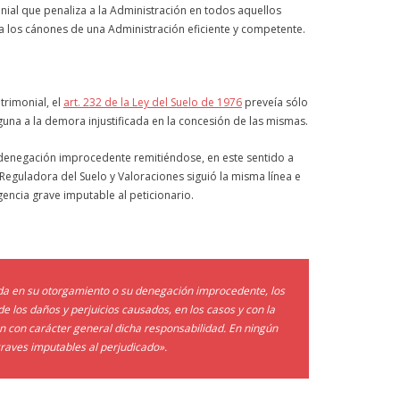
nial que penaliza a la Administración en todos aquellos
a los cánones de una Administración eficiente y competente.
trimonial, el
art. 232 de la Ley del Suelo de 1976
preveía sólo
guna a la
demora
injustificada
en la
concesión
de las mismas.
 denegación improcedente remitiéndose, en este sentido a
Reguladora del Suelo y Valoraciones siguió la misma línea e
encia grave imputable al peticionario.
da
en su otorgamiento o su denegación improcedente, los
 los daños y perjuicios causados, en los casos y con la
n con carácter general dicha responsabilidad. En ningún
graves imputables al perjudicado».