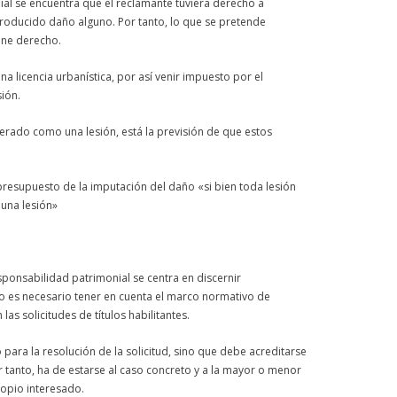
l se encuentra que el reclamante tuviera derecho a
roducido daño alguno. Por tanto, lo que se pretende
iene derecho.
una
licencia
urbanística, por así venir impuesto por el
ión.
erado como una lesión, está la previsión de que estos
 presupuesto de la imputación del daño «si bien toda lesión
 una lesión»
ponsabilidad patrimonial se centra en discernir
pio es necesario tener en cuenta el marco normativo de
as solicitudes de títulos habilitantes.
ara la resolución de la solicitud, sino que debe acreditarse
r tanto, ha de estarse al caso concreto y a la mayor o menor
ropio interesado.