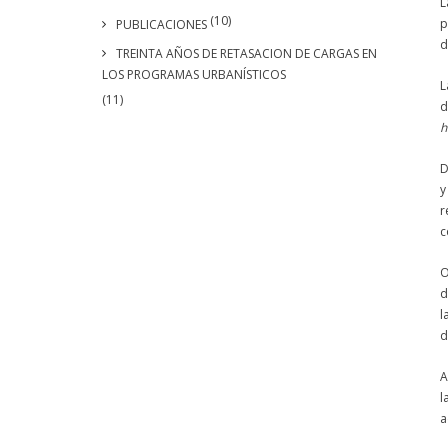
L
(10)
p
PUBLICACIONES
d
TREINTA AÑOS DE RETASACION DE CARGAS EN
LOS PROGRAMAS URBANÍSTICOS
L
(11)
d
h
D
y
r
c
O
d
l
d
A
l
a