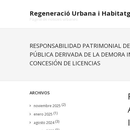
Skip
to
Regeneració Urbana i Habitat
content
Pàgina de noticies urbanes
RESPONSABILIDAD PATRIMONIAL DE
PÚBLICA DERIVADA DE LA DEMORA I
CONCESIÓN DE LICENCIAS
ARCHIVOS
(2)
noviembre 2025
(1)
enero 2025
(3)
agosto 2024
(1)