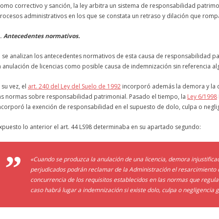
omo correctivo y sanción, la ley arbitra un sistema de responsabilidad patrimo
rocesos administrativos en los que se constata un retraso y dilación que romp
I.
Antecedentes normativos.
i se analizan los antecedentes normativos de esta causa de responsabilidad pa
a anulación de
licencias
como posible causa de indemnización sin referencia al
 su vez, el
art. 240 del Ley del Suelo de 1992
incorporó además la
demora
y la
as normas sobre responsabilidad patrimonial. Pasado el tiempo, la
Ley 6/1998
ncorporó la exención de responsabilidad en el supuesto de dolo, culpa o neglig
xpuesto lo anterior el art. 44 LS98 determinaba en su apartado segundo:
«Cuando se produzca la anulación de una
licencia
,
demora
injustifica
perjudicados podrán reclamar de la Administración el resarcimiento de
concurrencia de los requisitos establecidos en las normas que regula
caso habrá lugar a indemnización si existe dolo, culpa o negligencia 