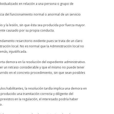
dividualizado en relación a una persona o grupo de
ncia del funcionamiento normal o anormal de un servicio
io y la lesión, sin que ésta sea producida por fuerza mayor.
mente causado por su propia conducta.
undamento resarcitorio evidente pues se trata de un claro
ración local. No es normal que la Administración local no
demás,
injustificada
.
erta
demora
en la resolución del expediente administrativo.
er un retraso considerable y que el mismo no puede tener
currido en el concreto procedimiento, sin que sean posibles
os habilitantes, la resolución tardía implica una
demora
en
e producido una tramitación correcta y diligente del
previstos en la regulación, el interesado podría haber
o.