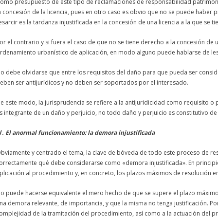
omo presupuesto de este tipo de reclamaciones de responsabilidad patrimonia
a
concesión
de la
licencia
, pues en otro caso es obvio que no se puede haber p
esarcir es la tardanza
injustificada
en la
concesión
de una
licencia
a la que se t
or el contrario y si fuera el caso de que no se tiene derecho a la
concesión
de 
rdenamiento urbanístico de aplicación, en modo alguno puede hablarse de les
o debe olvidarse que entre los requisitos del daño para que pueda ser consid
eben ser antijurídicos y no deben ser soportados por el interesado.
e este modo, la jurisprudencia se refiere a la antijuridicidad como requisito o
s integrante de un daño y perjuicio, no todo daño y perjuicio es constitutivo de
V.
El anormal funcionamiento: la
demora
injustificada
bviamente y centrado el tema, la clave de bóveda de todo este proceso de res
orrectamente qué debe considerarse como «
demora
injustificada
». En princi
plicación al procedimiento y, en concreto, los plazos máximos de resolución en l
o puede hacerse equivalente el mero hecho de que se supere el plazo máximo p
na
demora
relevante, de importancia, y que la misma no tenga justificación. Po
omplejidad de la tramitación del procedimiento, así como a la actuación del p