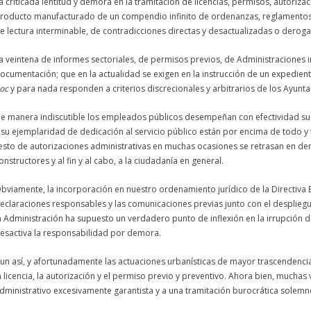
a criticada lentitud y
demora
en la tramitación de
licencias
,
permisos
, autoriza
roducto manufacturado de un compendio infinito de ordenanzas, reglamentos, n
e lectura interminable, de contradicciones directas y desactualizadas o deroga
a veintena de informes sectoriales, de
permisos
previos, de Administraciones i
ocumentación; que en la actualidad se exigen en la instrucción de un expedie
oc
y para nada responden a criterios discrecionales y arbitrarios de los Ayunt
e manera indiscutible los empleados públicos desempeñan con efectividad sus
 su ejemplaridad de dedicación al servicio público están por encima de todo y 
esto de autorizaciones administrativas en muchas ocasiones se retrasan en 
onstructores y al fin y al cabo, a la ciudadanía en general.
bviamente, la incorporación en nuestro ordenamiento jurídico de la Directiva Bo
eclaraciones responsables y las comunicaciones previas junto con el desplieg
a Administración ha supuesto un verdadero punto de inflexión en la irrupción 
esactiva la responsabilidad por
demora
.
un así, y afortunadamente las actuaciones urbanísticas de mayor trascendencia
a
licencia
, la autorización y el
permiso
previo y preventivo. Ahora bien, muchas 
dministrativo excesivamente garantista y a una tramitación burocrática solemn