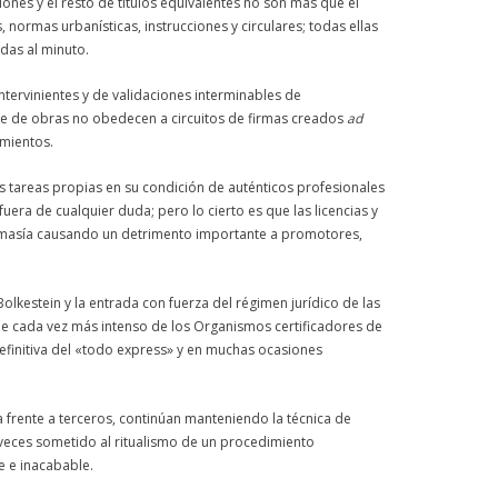
ciones y el resto de títulos equivalentes no son más que el
ormas urbanísticas, instrucciones y circulares; todas ellas
das al minuto.
ntervinientes y de validaciones interminables de
nte de obras no obedecen a circuitos de firmas creados
ad
amientos.
 tareas propias en su condición de auténticos profesionales
fuera de cualquier duda; pero lo cierto es que las
licencias
y
demasía causando un detrimento importante a promotores,
lkestein y la entrada con fuerza del régimen jurídico de las
ue cada vez más intenso de los Organismos certificadores de
definitiva del «todo express» y en muchas ocasiones
 frente a terceros, continúan manteniendo la técnica de
veces sometido al ritualismo de un procedimiento
e e inacabable.