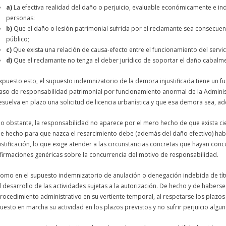
a)
La efectiva realidad del daño o perjuicio, evaluable económicamente e in
personas:
b)
Que el daño o lesión patrimonial sufrida por el reclamante sea consecue
público;
c)
Que exista una relación de causa-efecto entre el funcionamiento del servic
d)
Que el reclamante no tenga el deber jurídico de soportar el daño cabal
xpuesto esto, el supuesto indemnizatorio de la
demora
injustificada
tiene un f
aso de responsabilidad patrimonial por funcionamiento anormal de la Administ
esuelva en plazo una solicitud de
licencia
urbanística y que esa
demora
sea, a
o obstante, la responsabilidad no aparece por el mero hecho de que exista ci
e hecho para que nazca el resarcimiento debe (además del daño efectivo) hab
ustificación, lo que exige atender a las circunstancias concretas que hayan con
firmaciones genéricas sobre la concurrencia del motivo de responsabilidad.
omo en el supuesto indemnizatorio de anulación o denegación indebida de títul
l desarrollo de las actividades sujetas a la autorización. De hecho y de habers
rocedimiento administrativo en su vertiente temporal, al respetarse los plazos 
uesto en marcha su actividad en los plazos previstos y no sufrir perjuicio algun