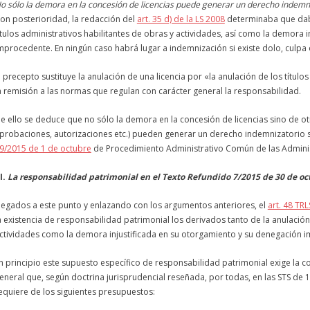
o sólo la
demora
en la
concesión
de
licencias
puede generar un derecho indemniza
on posterioridad, la redacción del
art. 35 d) de la LS 2008
determinaba que daba
ítulos administrativos habilitantes de obras y actividades, así como la
demora
i
mprocedente. En ningún caso habrá lugar a indemnización si existe dolo, culpa 
l precepto sustituye la anulación de una
licencia
por «la anulación de los títulos
a remisión a las normas que regulan con carácter general la responsabilidad.
e ello se deduce que no sólo la
demora
en la
concesión
de
licencias
sino de otr
probaciones, autorizaciones etc.) pueden generar un derecho indemnizatorio si
9/2015 de 1 de octubre
de Procedimiento Administrativo Común de las Adminis
II.
La responsabilidad patrimonial en el Texto Refundido 7/2015 de 30 de oc
legados a este punto y enlazando con los argumentos anteriores, el
art. 48 TR
a existencia de responsabilidad patrimonial los
derivados
tanto de la anulación 
ctividades como la
demora
injustificada
en su otorgamiento y su denegación 
n principio este supuesto específico de responsabilidad patrimonial exige la co
eneral que, según doctrina jurisprudencial reseñada, por todas, en las STS de 1
equiere de los siguientes presupuestos: