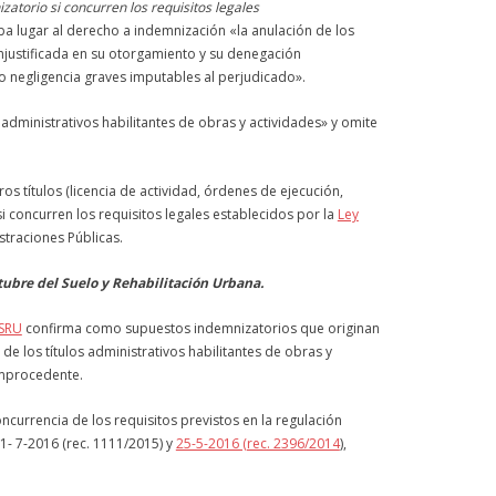
torio si concurren los requisitos legales
 lugar al derecho a indemnización «la anulación de los
njustificada
en su otorgamiento y su denegación
o negligencia graves imputables al perjudicado».
 administrativos habilitantes de obras y actividades» y omite
os títulos (
licencia
de actividad, órdenes de ejecución,
 concurren los requisitos legales establecidos por la
Ley
traciones Públicas.
tubre del Suelo y Rehabilitación Urbana.
LSRU
confirma como supuestos indemnizatorios que originan
de los títulos administrativos habilitantes de obras y
improcedente.
ncurrencia de los requisitos previstos en la regulación
1- 7-2016 (rec. 1111/2015) y
25-5-2016 (rec. 2396/2014
),