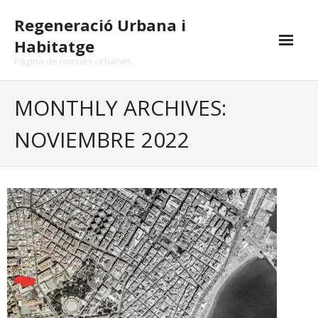
Skip
Regeneració Urbana i
to
content
Habitatge
Pàgina de noticies urbanes
MONTHLY ARCHIVES:
NOVIEMBRE 2022