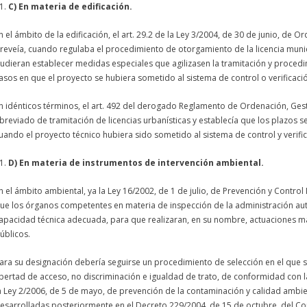
C) En materia de edificación.
n el ámbito de la edificación, el art. 29.2 de la Ley 3/2004, de 30 de junio, de 
reveía, cuando regulaba el procedimiento de otorgamiento de la licencia munic
udieran establecer medidas especiales que agilizasen la tramitación y procedim
asos en que el proyecto se hubiera sometido al sistema de control o verificació
n idénticos términos, el art. 492 del derogado Reglamento de Ordenación, Gesti
breviado de tramitación de licencias urbanísticas y establecía que los plazos se
uando el proyecto técnico hubiera sido sometido al sistema de control y verific
D) En materia de instrumentos de intervención ambiental.
n el ámbito ambiental, ya la Ley 16/2002, de 1 de julio, de Prevención y Contro
ue los órganos competentes en materia de inspección de la administración au
apacidad técnica adecuada, para que realizaran, en su nombre, actuaciones ma
úblicos.
ara su designación debería seguirse un procedimiento de selección en el que se
ibertad de acceso, no discriminación e igualdad de trato, de conformidad con la
a Ley 2/2006, de 5 de mayo, de prevención de la contaminación y calidad ambie
esarrolladas posteriormente en el Decreto 229/2004, de 15 de octubre, del Cons