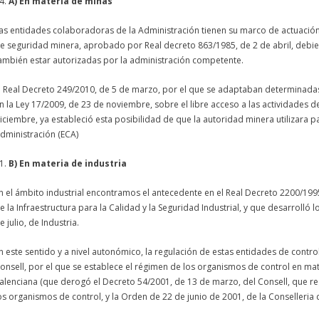
A) En materia de minas
as entidades colaboradoras de la Administración tienen su marco de actuación 
e seguridad minera, aprobado por Real decreto 863/1985, de 2 de abril, debie
ambién estar autorizadas por la administración competente.
l Real Decreto 249/2010, de 5 de marzo, por el que se adaptaban determinadas
n la Ley 17/2009, de 23 de noviembre, sobre el libre acceso a las actividades de 
iciembre, ya estableció esta posibilidad de que la autoridad minera utilizara p
dministración (ECA)
B) En materia de industria
n el ámbito industrial encontramos el antecedente en el Real Decreto 2200/19
e la Infraestructura para la Calidad y la Seguridad Industrial, y que desarrolló l
e julio, de Industria.
n este sentido y a nivel autonómico, la regulación de estas entidades de contro
onsell, por el que se establece el régimen de los organismos de control en mat
alenciana (que derogó el Decreto 54/2001, de 13 de marzo, del Consell, que re
os organismos de control, y la Orden de 22 de junio de 2001, de la Conselleria 