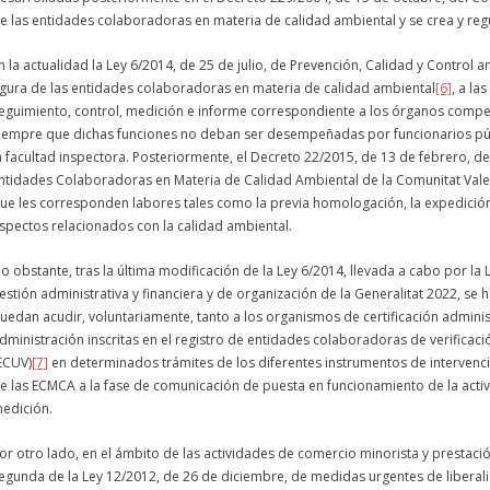
e las entidades colaboradoras en materia de calidad ambiental y se crea y regu
n la actualidad la Ley 6/2014, de 25 de julio, de Prevención, Calidad y Control 
igura de las entidades colaboradoras en materia de calidad ambiental
[6]
, a la
eguimiento, control, medición e informe correspondiente a los órganos compet
iempre que dichas funciones no deban ser desempeñadas por funcionarios públi
a facultad inspectora. Posteriormente, el Decreto 22/2015, de 13 de febrero, del
ntidades Colaboradoras en Materia de Calidad Ambiental de la Comunitat Valen
ue les corresponden labores tales como la previa homologación, la expedició
spectos relacionados con la calidad ambiental.
o obstante, tras la última modificación de la Ley 6/2014, llevada a cabo por la
estión administrativa y financiera y de organización de la Generalitat 2022, se 
uedan acudir, voluntariamente, tanto a los organismos de certificación admini
dministración inscritas en el registro de entidades colaboradoras de verificació
ECUV)
[7]
en determinados trámites de los diferentes instrumentos de intervenc
e las ECMCA a la fase de comunicación de puesta en funcionamiento de la activi
edición.
or otro lado, en el ámbito de las actividades de comercio minorista y prestaci
egunda de la Ley 12/2012, de 26 de diciembre, de medidas urgentes de liberali