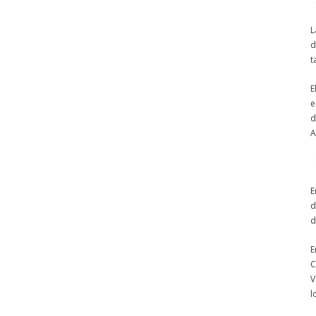
L
d
t
E
e
d
A
E
d
d
E
C
V
l