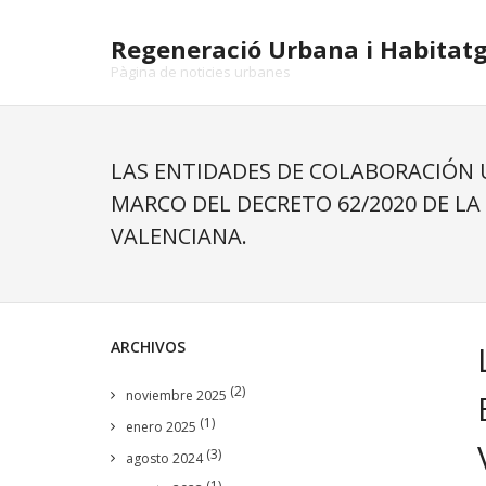
Skip
to
Regeneració Urbana i Habitat
content
Pàgina de noticies urbanes
LAS ENTIDADES DE COLABORACIÓN 
MARCO DEL DECRETO 62/2020 DE LA
VALENCIANA.
ARCHIVOS
(2)
noviembre 2025
(1)
enero 2025
(3)
agosto 2024
(1)