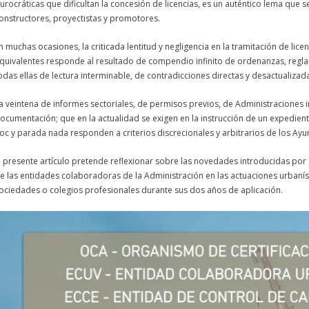
urocráticas que dificultan la concesión de licencias, es un auténtico lema que 
onstructores, proyectistas y promotores.
n muchas ocasiones, la criticada lentitud y negligencia en la tramitación de licen
quivalentes responde al resultado de compendio infinito de ordenanzas, reglam
odas ellas de lectura interminable, de contradicciones directas y desactualiza
a veintena de informes sectoriales, de permisos previos, de Administraciones i
ocumentación; que en la actualidad se exigen en la instrucción de un expedie
oc y parada nada responden a criterios discrecionales y arbitrarios de los Ay
l presente artículo pretende reflexionar sobre las novedades introducidas por
e las entidades colaboradoras de la Administración en las actuaciones urbanís
ociedades o colegios profesionales durante sus dos años de aplicación.