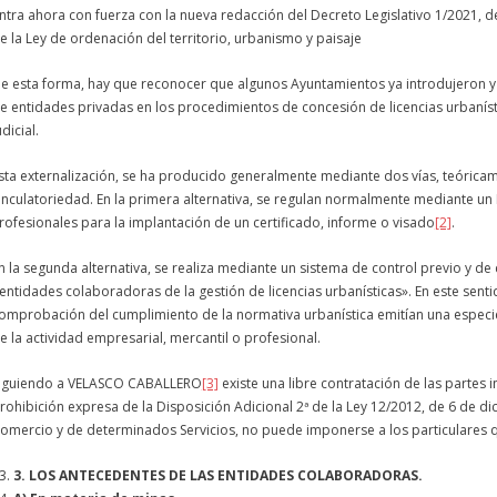
ntra ahora con fuerza con la nueva redacción del Decreto Legislativo 1/2021, d
e la Ley de ordenación del territorio, urbanismo y paisaje
e esta forma, hay que reconocer que algunos Ayuntamientos ya introdujeron y
e entidades privadas en los procedimientos de concesión de licencias urbaníst
udicial.
sta externalización, se ha producido generalmente mediante dos vías, teóricam
inculatoriedad. En la primera alternativa, se regulan normalmente mediante un
rofesionales para la implantación de un certificado, informe o visado
[2]
.
n la segunda alternativa, se realiza mediante un sistema de control previo y d
entidades colaboradoras de la gestión de licencias urbanísticas». En este sent
omprobación del cumplimiento de la normativa urbanística emitían una especie 
e la actividad empresarial, mercantil o profesional.
iguiendo a VELASCO CABALLERO
[3]
existe una libre contratación de las partes 
rohibición expresa de la Disposición Adicional 2ª de la Ley 12/2012, de 6 de d
omercio y de determinados Servicios, no puede imponerse a los particulares 
3
. LOS ANTECEDENTES DE LAS ENTIDADES COLABORADORAS.