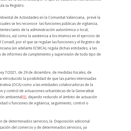
la su Registro.
ambiental de Actividades en la Comunitat Valenciana, prevé la
s cuales se les reconoce las funciones públicas de vigilancia,
entes tanto de la administración autonómica o local,
cos, así como la asistencia a los mismos en el ejercicio de
 Consell, por el que se regulan las funciones y el Registro de
ciana (en adelante ECMCA), regula dichas entidades, a las
n de informes de cumplimiento y supervisión de todo tipo de
 Ley 7/2021, de 29 de diciembre, de medidas fiscales, de
ha introducido la posibilidad de que las partes interesadas
strativa (OCA) como a las entidades colaboradoras de la
n y control de actuaciones urbanísticas de la Generalitat
ión ambiental
[8]
, dejando reducido el ámbito de actuación
dad o funciones de vigilancia, seguimiento, control o
ón de determinados servicios, la Disposición adicional
zación del comercio y de determinados servicios, ya