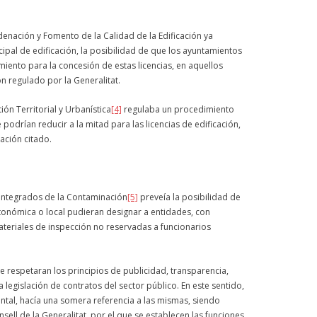
Ordenación y Fomento de la Calidad de la Edificación ya
ipal de edificación, la posibilidad de que los ayuntamientos
iento para la concesión de estas licencias, en aquellos
n regulado por la Generalitat.
ón Territorial y Urbanística
[4]
regulaba un procedimiento
 podrían reducir a la mitad para las licencias de edificación,
ación citado.
l Integrados de la Contaminación
[5]
preveía la posibilidad de
tonómica o local pudieran designar a entidades, con
teriales de inspección no reservadas a funcionarios
 respetaran los principios de publicidad, transparencia,
 legislación de contratos del sector público. En este sentido,
ntal, hacía una somera referencia a las mismas, siendo
ell de la Generalitat, por el que se establecen las funciones