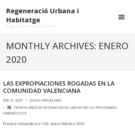
Skip
Regeneració Urbana i
to
content
Habitatge
Pàgina de noticies urbanes
MONTHLY ARCHIVES: ENERO
2020
LAS EXPROPIACIONES ROGADAS EN LA
COMUNIDAD VALENCIANA
ENE 31, 2020
JORGE HERVÁS MÁS
TREINTA AÑOS DE RETASACION DE CARGAS EN LOS PROGRAMAS
URBANÍSTICOS
Practica Urbanistica nº 162, enero-febrero 2020