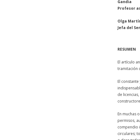
Gandia
Profesor a
Olga Martí
Jefa del S
RESUMEN
El artículo 
tramitación 
El constante 
indispensabl
de licencias
constructore
En muchas oca
permisos, au
compendio in
circulares; 