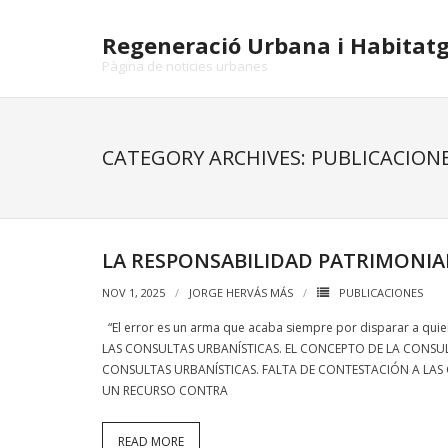
Skip
to
Regeneració Urbana i Habitat
content
Pàgina de noticies urbanes
CATEGORY ARCHIVES: PUBLICACION
LA RESPONSABILIDAD PATRIMONIA
NOV 1, 2025
JORGE HERVÁS MÁS
PUBLICACIONES
“El error es un arma que acaba siempre por disparar a q
LAS CONSULTAS URBANÍSTICAS. EL CONCEPTO DE LA CONSUL
CONSULTAS URBANÍSTICAS. FALTA DE CONTESTACIÓN A LAS 
UN RECURSO CONTRA
READ MORE