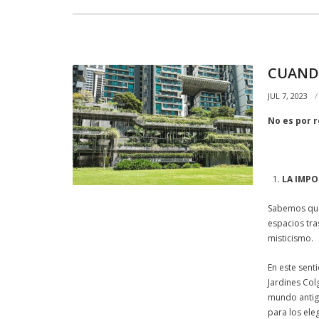
CUANDO
JUL 7, 2023
No es por 
LA IMPO
Sabemos que 
espacios tra
misticismo.
En este sent
Jardines Col
mundo antigu
para los ele