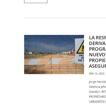
LA RES
DERIVA
PROGR
NUEVO
PROPI
ASEGU
ENE 15, 2025
Jorge Hervá
Valencia Jef
Gandía I. 
PROPIETARI
URBANÍSTICA