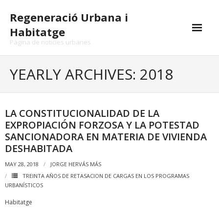
Skip
Regeneració Urbana i
to
content
Habitatge
Pàgina de noticies urbanes
YEARLY ARCHIVES: 2018
LA CONSTITUCIONALIDAD DE LA
EXPROPIACIÓN FORZOSA Y LA POTESTAD
SANCIONADORA EN MATERIA DE VIVIENDA
DESHABITADA
MAY 28, 2018
JORGE HERVÁS MÁS
TREINTA AÑOS DE RETASACION DE CARGAS EN LOS PROGRAMAS
URBANÍSTICOS
Habitatge