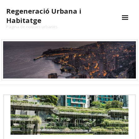
Skip
Regeneració Urbana i
to
content
Habitatge
Pàgina de noticies urbanes